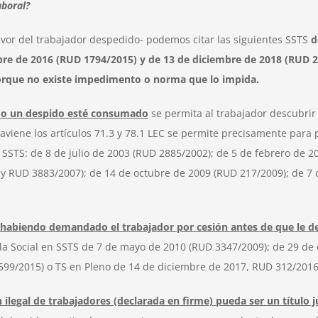
aboral?
favor del trabajador despedido- podemos citar las siguientes SSTS
d
re de 2016 (RUD 1794/2015) y de 13 de diciembre de 2018 (RUD 27
porque no existe impedimento o norma que lo impida.
o un despido esté consumado
se permita al trabajador descubrir
raviene los artículos 71.3 y 78.1 LEC se permite precisamente para 
SSTS: de 8 de julio de 2003 (RUD 2885/2002); de 5 de febrero de 
y RUD 3883/2007); de 14 de octubre de 2009 (RUD 217/2009); de 7 
habiendo demandado el trabajador por cesión antes de que le d
 Sala Social en SSTS de 7 de mayo de 2010 (RUD 3347/2009); de 29 d
599/2015) o TS en Pleno de 14 de diciembre de 2017, RUD 312/2016
ilegal de trabajadores (declarada en firme) pueda ser un título j