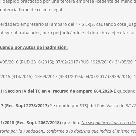
 despido practicado por una tercera empresa -cedente de mano de 
ntencia firme de cesión ilegal.
verdadero empresario (al amparo del 17.5 LRJS, causando cosa juz
teger al trabajador, pero perjudicándole el derecho a ejecutar su 
S cuando por Autos de inadmisión:
8/05/2016 (RUD 2316/2015); 07/02/2017 (RUD 1928/2016); 31/05/201
/2015 (314/2015); 13/09/2017 (3531/2016); 04/07/2017 (3939/2016); 
a II Seccion IV del TC en el recurso de amparo 664.2020-E
quedand
17 (Rec. Supl 2278/2017)
Se impide por STSJ del País Vasco de 8/1/2
11/2018 (Rec. Supl. 2067/2018)
que dijo:
No se quiebra el derecho de 
atoria por la Fundación), conforme a la doctrina que indica el mismo r