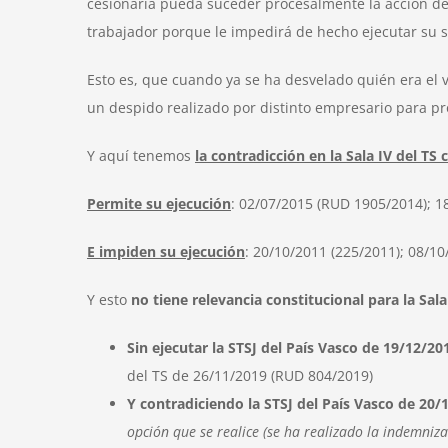
cesionaria pueda suceder procesalmente la acción del
trabajador porque le impedirá de hecho ejecutar su se
Esto es, que cuando ya se ha desvelado quién era el 
un despido realizado por distinto empresario para pro
Y aquí tenemos
la contradicción en la Sala IV del T
Permite su ejecución
: 02/07/2015 (RUD 1905/2014); 1
E impiden su ejecución
: 20/10/2011 (225/2011); 08/10
Y esto
no tiene relevancia constitucional para la Sal
Sin ejecutar la STSJ del País Vasco de 19/12/20
del TS de 26/11/2019 (RUD 804/2019)
Y contradiciendo la STSJ del País Vasco de 20/
opción que se realice (se ha realizado la indemniz