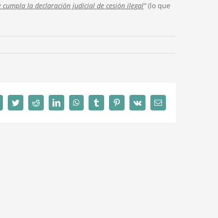
 cumpla la declaración judicial de cesión ilegal
”
(lo que
Facebook
Twitter
Reddit
LinkedIn
WhatsApp
Tumblr
Pinterest
Vk
Correo
electrónico