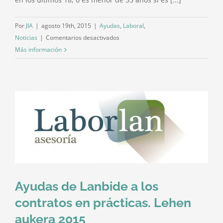
Por
JIA
|
agosto 19th, 2015
|
Ayudas
,
Laboral
,
en
Noticias
|
Comentarios desactivados
Hasta
Más información
9.000
euros
de
ayuda
a
la
contratación
en
Vitoria-
Gasteiz.
PLAZO
Ayudas de Lanbide a los
ABIERTO
contratos en prácticas. Lehen
hasta
aukera 2015
06/11/2015