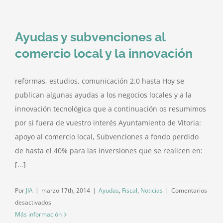
empleo
neto
Ayudas y subvenciones al
en
Vitoria
comercio local y la innovación
hasta
7.600
reformas, estudios, comunicación 2.0 hasta Hoy se
euros
publican algunas ayudas a los negocios locales y a la
innovación tecnológica que a continuación os resumimos
por si fuera de vuestro interés Ayuntamiento de Vitoria:
apoyo al comercio local, Subvenciones a fondo perdido
de hasta el 40% para las inversiones que se realicen en:
[...]
Por
JIA
|
marzo 17th, 2014
|
Ayudas
,
Fiscal
,
Noticias
|
Comentarios
en
desactivados
Ayudas
Más información