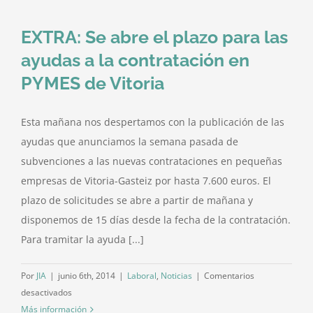
en
prácticas.
EXTRA: Se abre el plazo para las
Lehen
ayudas a la contratación en
aukera
2015
PYMES de Vitoria
Esta mañana nos despertamos con la publicación de las
ayudas que anunciamos la semana pasada de
subvenciones a las nuevas contrataciones en pequeñas
empresas de Vitoria-Gasteiz por hasta 7.600 euros. El
plazo de solicitudes se abre a partir de mañana y
disponemos de 15 días desde la fecha de la contratación.
Para tramitar la ayuda [...]
Por
JIA
|
junio 6th, 2014
|
Laboral
,
Noticias
|
Comentarios
en
desactivados
EXTRA:
Más información