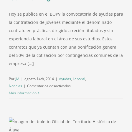
Hoy se publica en el BOPV la convocatoria de ayudas para
la contratación de jóvenes mediante el denominado
contrato en prácticas dirigido a recién titulados y sin
experiencia laboral en el área de sus estudios. Estos
contratos que ya cuentan con una bonificación general
del 50% de la cotización por contingencias comunes de la
empresa [...]
Por
JIA
|
agosto 14th, 2014
|
Ayudas
,
Laboral
,
en
Noticias
|
Comentarios desactivados
Ayudas
Más información
de
Lanbide
a
los
contratos