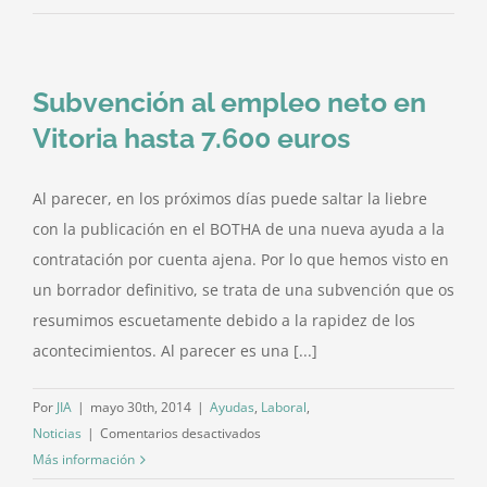
Se
abre
el
Subvención al empleo neto en
plazo
para
Vitoria hasta 7.600 euros
las
ayudas
Al parecer, en los próximos días puede saltar la liebre
a
con la publicación en el BOTHA de una nueva ayuda a la
la
contratación
contratación por cuenta ajena. Por lo que hemos visto en
en
un borrador definitivo, se trata de una subvención que os
PYMES
resumimos escuetamente debido a la rapidez de los
de
acontecimientos. Al parecer es una [...]
Vitoria
Por
JIA
|
mayo 30th, 2014
|
Ayudas
,
Laboral
,
en
Noticias
|
Comentarios desactivados
Subvención
Más información
al