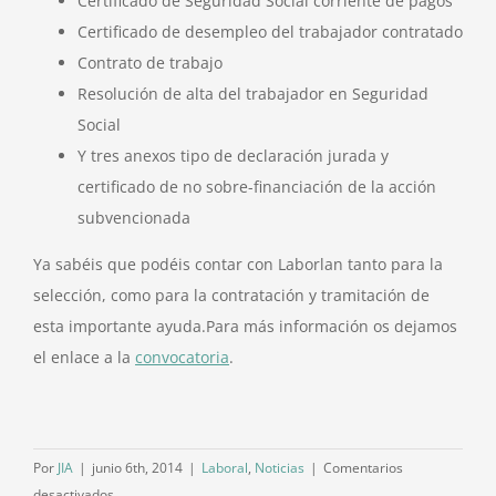
Certificado de Seguridad Social corriente de pagos
Certificado de desempleo del trabajador contratado
Contrato de trabajo
Resolución de alta del trabajador en Seguridad
Social
Y tres anexos tipo de declaración jurada y
certificado de no sobre-financiación de la acción
subvencionada
Ya sabéis que podéis contar con Laborlan tanto para la
selección, como para la contratación y tramitación de
esta importante ayuda.
Para más información os dejamos
el enlace a la
convocatoria
.
Por
JIA
|
junio 6th, 2014
|
Laboral
,
Noticias
|
Comentarios
en
desactivados