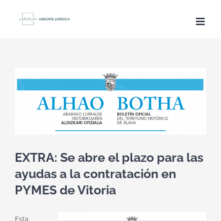
Saltar
al
contenido
Ver
imagen
más
grande
EXTRA: Se abre el plazo para las
ayudas a la contratación en
PYMES de Vitoria
Esta