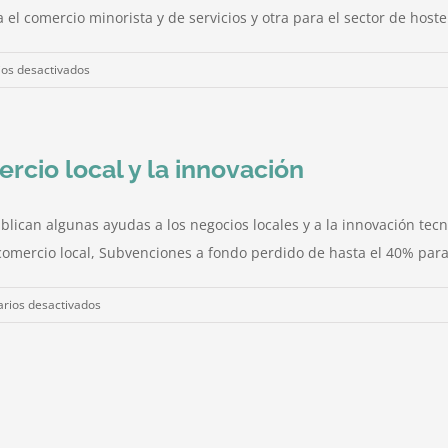
en
el comercio minorista y de servicios y otra para el sector de hostel
Alava
en
os desactivados
Ayudas
económicas
al
rcio local y la innovación
comercio
local
y
blican algunas ayudas a los negocios locales y a la innovación tec
hostelería
comercio local, Subvenciones a fondo perdido de hasta el 40% para l
de
Vitoria.
en
rios desactivados
Año
Ayudas
2015
y
subvenciones
al
comercio
local