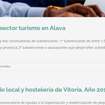
sector turismo en Alava
y dos convocatorias de subvenciones: 1ª Subvenciones de entre 1
la provincia 2ª Subvenciones a asociaciones que desarrollen activid
en
ctivados
Subvenciones
a
empresas
local y hostelería de Vitoria. Año 20
del
sector
turismo
 convocatoria de ayudas a la implantación y modernización de pequ