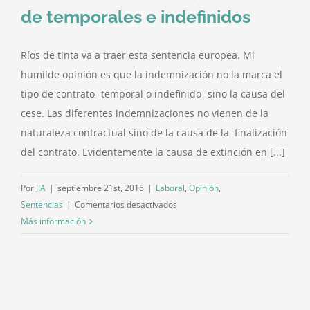
de temporales e indefinidos
Ríos de tinta va a traer esta sentencia europea. Mi
humilde opinión es que la indemnización no la marca el
tipo de contrato -temporal o indefinido- sino la causa del
cese. Las diferentes indemnizaciones no vienen de la
naturaleza contractual sino de la causa de la finalización
del contrato. Evidentemente la causa de extinción en [...]
Por
JIA
|
septiembre 21st, 2016
|
Laboral
,
Opinión
,
en
Sentencias
|
Comentarios desactivados
Discriminación
Más información
C/ Postas, 18 · Piso 6º - Oficina 4 · Vitoria-Gasteiz · 01001 · Araba · 945
en
14 24 41
indemnización
de
Facebook
Twitter
Instagram
YouTube
temporales
e