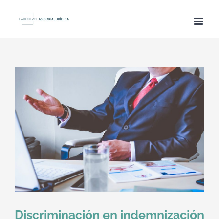
Saltar
al
contenido
Discriminación en indemnización