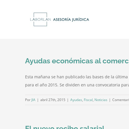
Saltar
al
contenido
Ayudas económicas al comercio 
Esta mañana se han publicado las bases de la última
para el año 2015. Se dividen en una convocatoria para 
Por
JIA
|
abril 27th, 2015
|
Ayudas
,
Fiscal
,
Noticias
|
Comentari
El nuevo recibo salarial