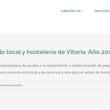
Laborlan es…
Servicios
local y hostelería de Vitoria. Año 20
 convocatoria de ayudas a la implantación y modernización de pequ
el comercio minorista y de servicios y otra para el sector de hostel
en
os desactivados
Ayudas
económicas
al
comercio