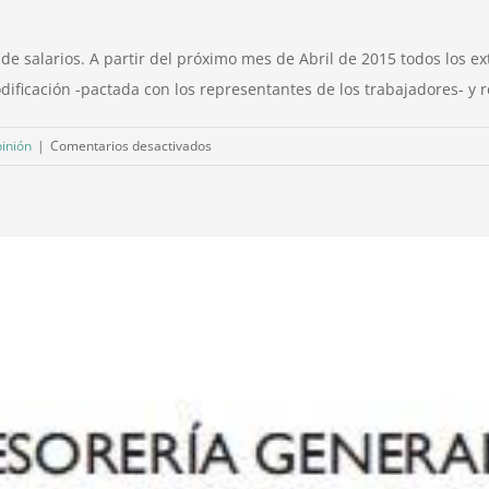
local
y
 de salarios. A partir del próximo mes de Abril de 2015 todos los 
hostelería
dificación -pactada con los representantes de los trabajadores- y r
de
Vitoria.
en
inión
|
Comentarios desactivados
Año
El
2015
nuevo
recibo
salarial