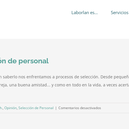
Laborlan es…
Servicios
ón de personal
sin saberlo nos enfrentamos a procesos de selección. Desde peque
reja, una buena amistad... y como en todo en la vida, a veces acer
en
h.
,
Opinión
,
Selección de Personal
|
Comentarios desactivados
Una
aproximación
a