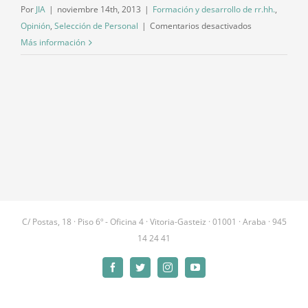
Por
JIA
|
noviembre 14th, 2013
|
Formación y desarrollo de rr.hh.
,
en
Opinión
,
Selección de Personal
|
Comentarios desactivados
Una
Más información
aproximación
a
la
selección
de
personal
C/ Postas, 18 · Piso 6º - Oficina 4 · Vitoria-Gasteiz · 01001 · Araba · 945
14 24 41
Facebook
Twitter
Instagram
YouTube