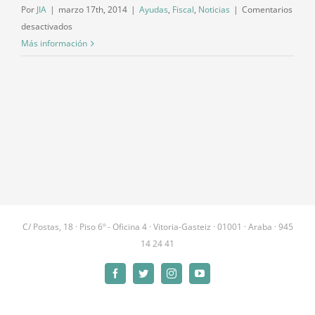
Por
JIA
|
marzo 17th, 2014
|
Ayudas
,
Fiscal
,
Noticias
|
Comentarios
en
desactivados
Ayudas
Más información
y
subvenciones
al
comercio
local
y
la
innovación
C/ Postas, 18 · Piso 6º - Oficina 4 · Vitoria-Gasteiz · 01001 · Araba · 945
14 24 41
Facebook
Twitter
Instagram
YouTube