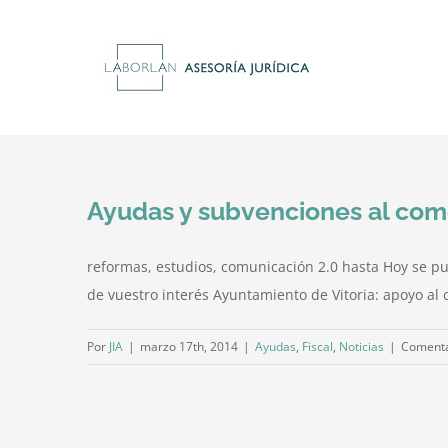
Saltar
al
contenido
Ayudas y subvenciones al come
reformas, estudios, comunicación 2.0 hasta Hoy se pu
de vuestro interés Ayuntamiento de Vitoria: apoyo al 
Por
JIA
|
marzo 17th, 2014
|
Ayudas
,
Fiscal
,
Noticias
|
Comenta