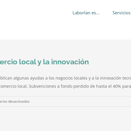
Laborlan es…
Servicios
rcio local y la innovación
blican algunas ayudas a los negocios locales y a la innovación tec
comercio local, Subvenciones a fondo perdido de hasta el 40% para l
en
rios desactivados
Ayudas
y
subvenciones
al