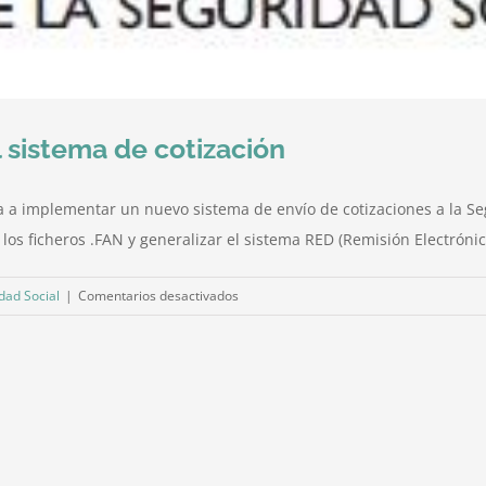
 sistema de cotización
va a implementar un nuevo sistema de envío de cotizaciones a la S
los ficheros .FAN y generalizar el sistema RED (Remisión Electrónica
en
dad Social
|
Comentarios desactivados
Sistema
Cret@
y
cambios
en
el
sistema