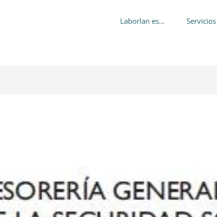
Laborlan es…
Servicios