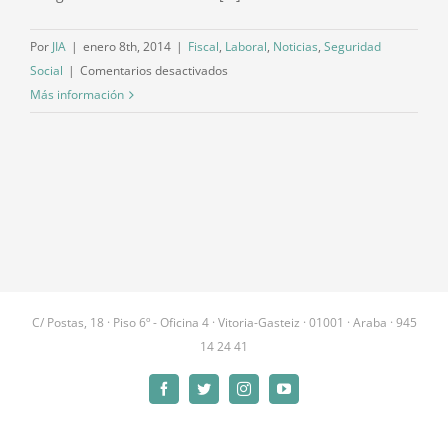
Por
JIA
|
enero 8th, 2014
|
Fiscal
,
Laboral
,
Noticias
,
Seguridad
en
Social
|
Comentarios desactivados
Fin
Más información
de
los
módulos,
IBAN
y
cotización
del
plus
transporte:
C/ Postas, 18 · Piso 6º - Oficina 4 · Vitoria-Gasteiz · 01001 · Araba · 945
principales
14 24 41
cambios
para
Facebook
Twitter
Instagram
YouTube
el
2014