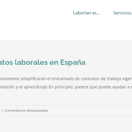
Laborlan es…
Servicios
ratos laborales en España
amente simplificarán el entramado de contratos de trabajo vigent
ormación y el aprendizaje En principio, parece que puede ayudar a 
en
|
Comentarios desactivados
Simplificación
a
5